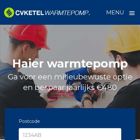
≡
MENU
Skip
to
content
Haier warmtepomp
Ga voor een milieubewuste optie
en bespaar jaarlijks €480
Postcode