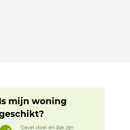
Is mijn woning
geschikt?
Gevel vloer en dak zijn