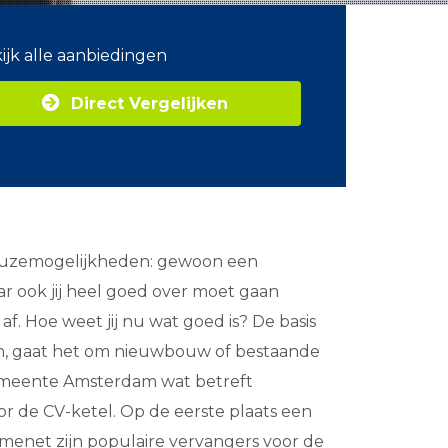
ijk alle aanbiedingen
Direct Vergelijken
keuzemogelijkheden: gewoon een
ar ook jij heel goed over moet gaan
. Hoe weet jij nu wat goed is? De basis
ven, gaat het om nieuwbouw of bestaande
gemeente Amsterdam wat betreft
r de CV-ketel. Op de eerste plaats een
rmenet zijn populaire vervangers voor de