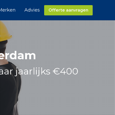
Merken
Advies
Offerte aanvragen
terdam
aar jaarlijks €400