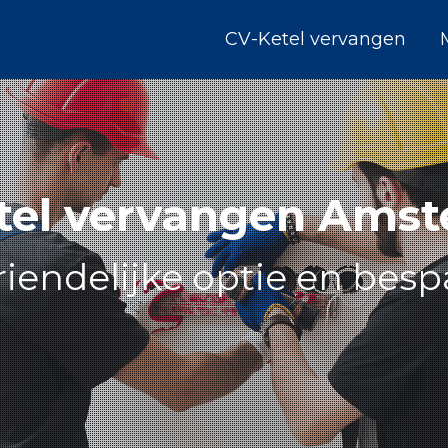
CV-Ketel vervangen
tel vervangen Ams
iendelijke optie en besp