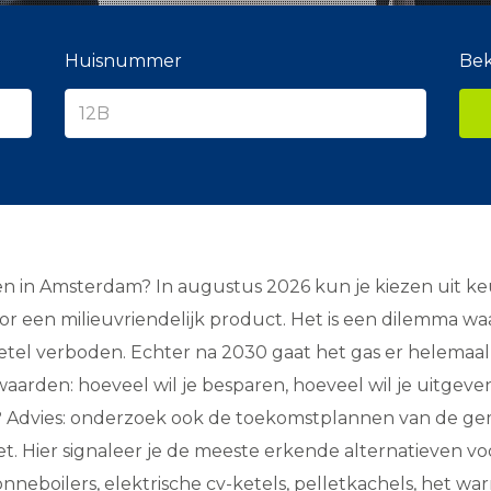
Huisnummer
Bek
en in Amsterdam? In augustus 2026 kun je kiezen uit 
oor een milieuvriendelijk product. Het is een dilemma wa
l verboden. Echter na 2030 gaat het gas er helemaal af
rwaarden: hoeveel wil je besparen, hoeveel wil je uitge
tie? Advies: onderzoek ook de toekomstplannen van de 
. Hier signaleer je de meeste erkende alternatieven voo
neboilers, elektrische cv-ketels, pelletkachels, het wa