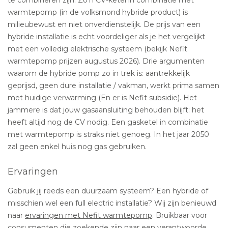
warmtepomp (in de volksmond hybride product) is
milieubewust en niet onverdienstelijk. De prijs van een
hybride installatie is echt voordeliger als je het vergelijkt
met een volledig elektrische systeem (bekijk Nefit
warmtepomp prijzen augustus 2026). Drie argumenten
waarom de hybride pomp zo in trek is: aantrekkelijk
geprijsd, geen dure installatie / vakman, werkt prima samen
met huidige verwarming (En er is Nefit subsidie). Het
jammere is dat jouw gasaansluiting behouden blijft: het
heeft altijd nog de CV nodig. Een gasketel in combinatie
met warmtepomp is straks niet genoeg. In het jaar 2050
zal geen enkel huis nog gas gebruiken.
Ervaringen
Gebruik jij reeds een duurzaam systeem? Een hybride of
misschien wel een full electric installatie? Wij zijn benieuwd
naar
ervaringen met Nefit warmtepomp
. Bruikbaar voor
consumenten die zoekende zijn naar een verantwoorde