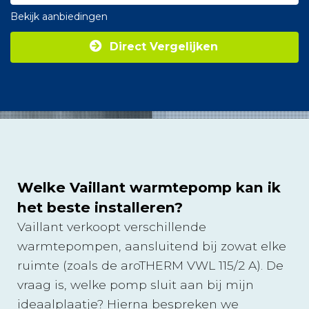
Bekijk aanbiedingen
Direct Vergelijken
Welke Vaillant warmtepomp kan ik
het beste installeren?
Vaillant verkoopt verschillende
warmtepompen, aansluitend bij zowat elke
ruimte (zoals de aroTHERM VWL 115/2 A). De
vraag is, welke pomp sluit aan bij mijn
ideaalplaatje? Hierna bespreken we