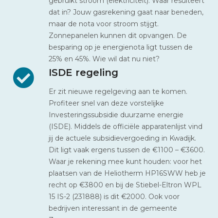
gebruikt stroom (elektriciteit). Waar resulteert
dat in? Jouw gasrekening gaat naar beneden,
maar de nota voor stroom stijgt.
Zonnepanelen kunnen dit opvangen. De
besparing op je energienota ligt tussen de
25% en 45%. Wie wil dat nu niet?
ISDE regeling
Er zit nieuwe regelgeving aan te komen.
Profiteer snel van deze vorstelijke
Investeringssubsidie duurzame energie
(ISDE). Middels de officiële apparatenlijst vind
jij de actuele subsidievergoeding in Kwadijk.
Dit ligt vaak ergens tussen de €1100 – €3600.
Waar je rekening mee kunt houden: voor het
plaatsen van de Heliotherm HP16SWW heb je
recht op €3800 en bij de Stiebel-Eltron WPL
15 IS-2 (231888) is dit €2000. Ook voor
bedrijven interessant in de gemeente