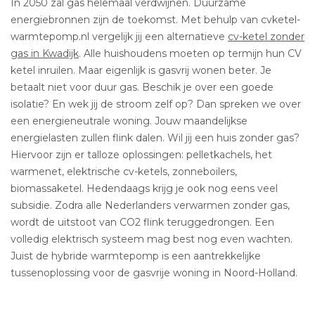
In 2050 zal gas helemaal verdwijnen. Duurzame
energiebronnen zijn de toekomst. Met behulp van cvketel-
warmtepomp.nl vergelijk jij een alternatieve
cv-ketel zonder
gas in Kwadijk
. Alle huishoudens moeten op termijn hun CV
ketel inruilen. Maar eigenlijk is gasvrij wonen beter. Je
betaalt niet voor duur gas. Beschik je over een goede
isolatie? En wek jij de stroom zelf op? Dan spreken we over
een energieneutrale woning. Jouw maandelijkse
energielasten zullen flink dalen. Wil jij een huis zonder gas?
Hiervoor zijn er talloze oplossingen: pelletkachels, het
warmenet, elektrische cv-ketels, zonneboilers,
biomassaketel. Hedendaags krijg je ook nog eens veel
subsidie. Zodra alle Nederlanders verwarmen zonder gas,
wordt de uitstoot van CO2 flink teruggedrongen. Een
volledig elektrisch systeem mag best nog even wachten.
Juist de hybride warmtepomp is een aantrekkelijke
tussenoplossing voor de gasvrije woning in Noord-Holland.